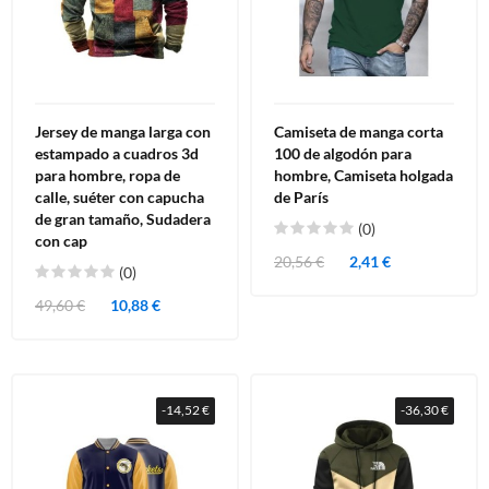
Jersey de manga larga con
Camiseta de manga corta
estampado a cuadros 3d
100 de algodón para
para hombre, ropa de
hombre, Camiseta holgada
calle, suéter con capucha
de París
de gran tamaño, Sudadera
(0)
con cap
20,56 €
2,41 €
(0)
49,60 €
10,88 €
-14,52 €
-36,30 €