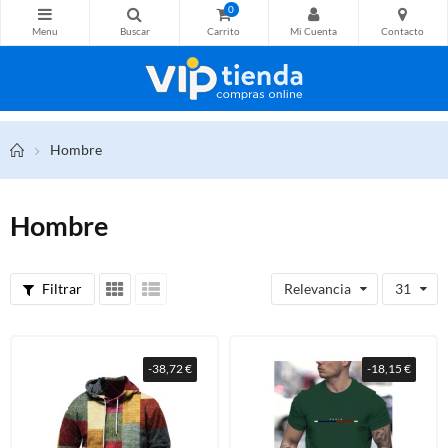
0
Hombre
Hombre
Filtrar
Relevancia
31
-38,72 €
-18,15 €