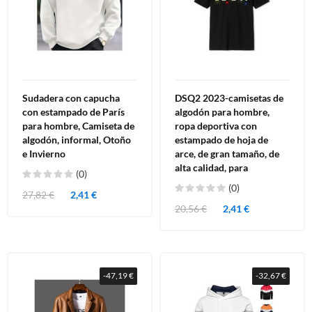
Sudadera con capucha
DSQ2 2023-camisetas de
con estampado de París
algodón para hombre,
para hombre, Camiseta de
ropa deportiva con
algodón, informal, Otoño
estampado de hoja de
e Invierno
arce, de gran tamaño, de
alta calidad, para
(0)
(0)
27,82 €
2,41 €
20,56 €
2,41 €
-47,19 €
-32,67 €