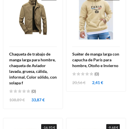
Chaqueta de trabajo de
Suéter de manga larga con
manga larga para hombre,
capucha de París para
chaqueta de Aviador
hombre, Otoño e Invierno
lavada, gruesa, cálida,
(0)
informal, Color sólido, con
20,56 €
2,41 €
solapa f
(0)
108,89 €
33,87 €
-16,95 €
-9,68 €