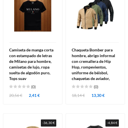
Camiseta de manga corta
Chaqueta Bomber para
con estampado de letras
hombre, abrigo informal
de Milano para hombre,
con cremallera de Hip
camisetas de lujo, ropa
Hop, rompevientos,
suelta de algodón puro,
uniforme de béisbol,
Tops suav
chaquetas de aviador,
(0)
(0)
20,56 €
2,41 €
18,14 €
13,30 €
-36,30 €
-4,84 €