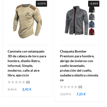
-6,05 €
-4,84 €
Camiseta con estampado
Chaqueta Bomber
3D de cabeza de toro para
Premium para hombre,
hombre, diseño Retro,
abrigo de invierno con
informal, Simple,
cuello levantado,
moderno, calle al aire
protección del cuello,
libre, ejercicio
sudadera elástica cómoda
co
(0)
(0)
8,46 €
2,41 €
12,09 €
7,25 €