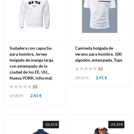
Sudadera con capucha
Camiseta holgada de
para hombre, Jersey
verano para hombre, 100
holgado de manga larga
algodón, estampada, Tops
con estampado de la
(0)
ciudad de los EE. UU.,
20,56 €
2,41 €
Nueva YORK, informal,
(0)
27,83 €
2,41 €
-26,62 €
-24,20 €