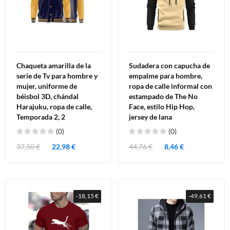
Chaqueta amarilla de la
Sudadera con capucha de
serie de Tv para hombre y
empalme para hombre,
mujer, uniforme de
ropa de calle informal con
béisbol 3D, chándal
estampado de The No
Harajuku, ropa de calle,
Face, estilo Hip Hop,
Temporada 2, 2
jersey de lana
(0)
(0)
37,50 €
22,98 €
44,76 €
8,46 €
-18,15 €
-49,61 €