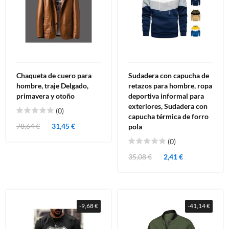
Chaqueta de cuero para
Sudadera con capucha de
hombre, traje Delgado,
retazos para hombre, ropa
primavera y otoño
deportiva informal para
exteriores, Sudadera con
(0)
capucha térmica de forro
78,64 €
31,45 €
pola
(0)
35,08 €
2,41 €
-9,68 €
-41,14 €