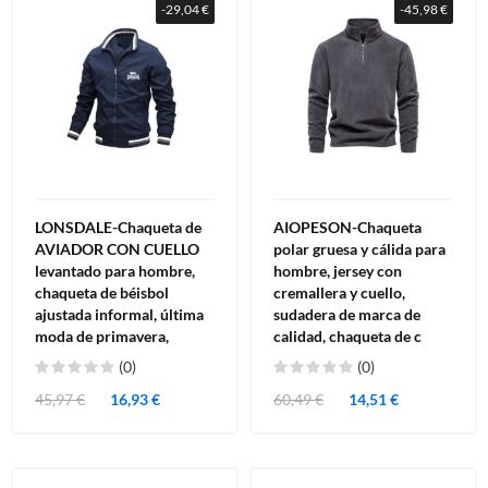
-29,04 €
-45,98 €
LONSDALE-Chaqueta de
AIOPESON-Chaqueta
AVIADOR CON CUELLO
polar gruesa y cálida para
levantado para hombre,
hombre, jersey con
chaqueta de béisbol
cremallera y cuello,
ajustada informal, última
sudadera de marca de
moda de primavera,
calidad, chaqueta de c
(0)
(0)
45,97 €
16,93 €
60,49 €
14,51 €