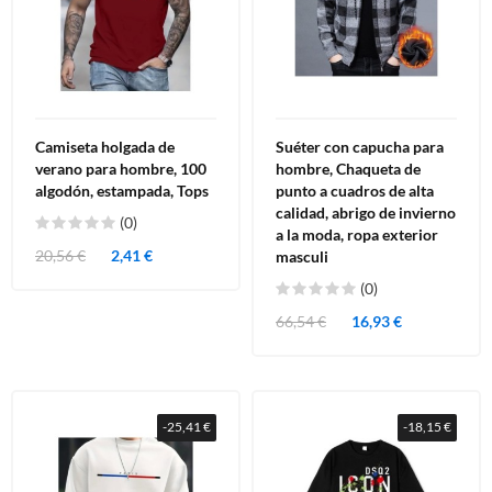
Camiseta holgada de
Suéter con capucha para
verano para hombre, 100
hombre, Chaqueta de
algodón, estampada, Tops
punto a cuadros de alta
calidad, abrigo de invierno
(0)
a la moda, ropa exterior
20,56 €
2,41 €
masculi
(0)
66,54 €
16,93 €
-25,41 €
-18,15 €