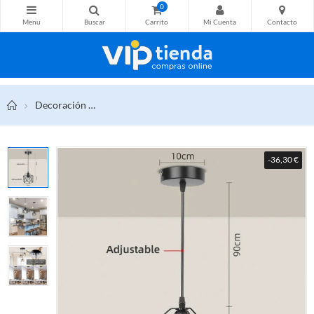
0
Decoración
Lámpara colgante Led ajustable para techo, lumin
-36,30 €