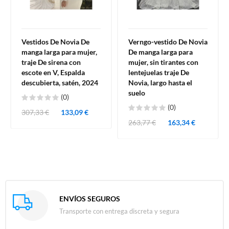
Vestidos De Novia De
Verngo-vestido De Novia
manga larga para mujer,
De manga larga para
traje De sirena con
mujer, sin tirantes con
escote en V, Espalda
lentejuelas traje De
descubierta, satén, 2024
Novia, largo hasta el
suelo
(0)
(0)
307,33 €
133,09 €
263,77 €
163,34 €
ENVÍOS SEGUROS
Transporte con entrega discreta y segura