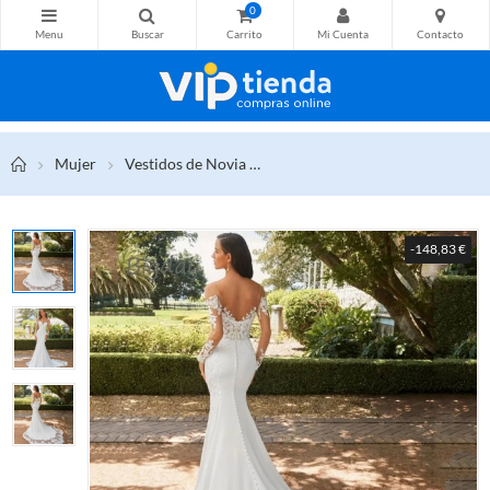
0
Mujer
Vestidos de Novia
Vestido De Novia elegante De si
-148,83 €