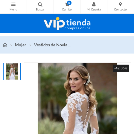
0
Mujer
Vestidos de Novia
Vestido De Novia De encaje con e
-42,35 €