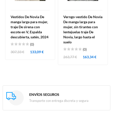
Vestidos De Novia De
Verngo-vestido De Novia
manga larga para mujer,
De manga larga para
traje De sirena con
mujer, sin tirantes con
escote en V, Espalda
lentejuelas traje De
descubierta, satén, 2024
Novia, largo hasta el
suelo
(0)
(0)
307,33 €
133,09 €
263,77 €
163,34 €
ENVÍOS SEGUROS
Transporte con entrega discreta y segura